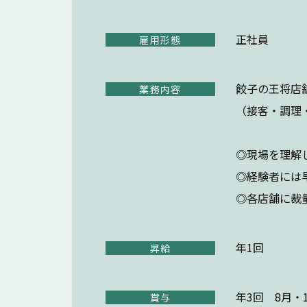
正社員
雇用形態
餃子の王将店
業務内容
（接客・調理
◎現場を理解
◎経験者には
◎各店舗に裁
年1回
昇給
年3回 8月・
賞与