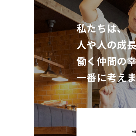
私たちは、
人や人の成
働く仲間の
一番に考え
M