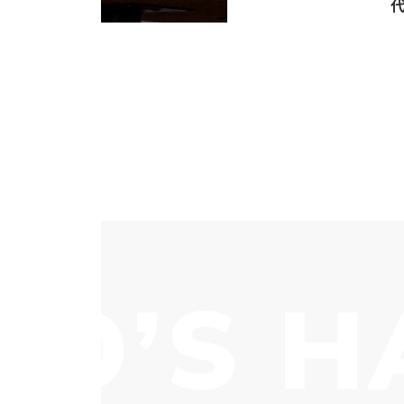
’S HA